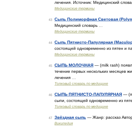
лечения. Источник: Медицинский слов
Медицинские термины
Сыпь Полиморфная Световая (Polymo
43
Медицинский словарь …
Медицинские термины
Сыпь Пятнисто-Папулярная (Maculop
44
состоящей одновременно из пятен и п
Медицинские термины
СЫПЬ МОЛОЧНАЯ
— (milk rash) появ
45
течение первых нескольких месяцев жиз
лечения …
Толковый словарь по медицине
СЫПЬ ПЯТНИСТО-ПАПУЛЯРНАЯ
— (m
46
сыпи, состоящей одновременно из пят
Толковый словарь по медицине
Звёздная сыпь
— Жанр: рассказ Автор
47
Википедия