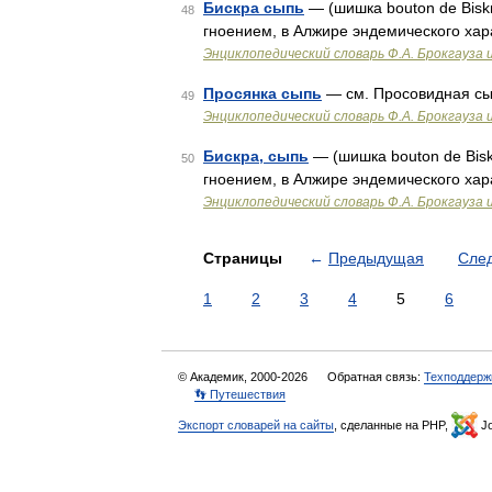
Бискра сыпь
— (шишка bouton de Bisk
48
гноением, в Алжире эндемического ха
Энциклопедический словарь Ф.А. Брокгауза 
Просянка сыпь
— см. Просовидная с
49
Энциклопедический словарь Ф.А. Брокгауза 
Бискра, сыпь
— (шишка bouton de Bis
50
гноением, в Алжире эндемического ха
Энциклопедический словарь Ф.А. Брокгауза 
Страницы
←
Предыдущая
Сле
1
2
3
4
5
6
© Академик, 2000-2026
Обратная связь:
Техподдерж
👣 Путешествия
Экспорт словарей на сайты
, сделанные на PHP,
Jo