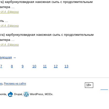
ra) кapбункуловидная накожная сыпь с продолжительным
рактера …
и И.А. Ефрона
ыпь …
и И.А. Ефрона
kra) карбункуловидная накожная сыпь с продолжительным
рактера …
и И.А. Ефрона
дующая
→
7
8
9
10
11
12
13
ка
,
Реклама на сайте
18+
omla,
Drupal,
WordPress, MODx.