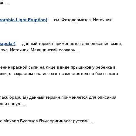
арь …
rphic Light Eruption)
— см. Фотодерматоз. Источник:
apular)
— данный термин применяется для описания сыпи,
апул. Источник: Медицинский словарь …
ление красной сыпи на лице в виде прыщиков у ребенка в
ни; с возрастом она исчезает самостоятельно без всякого
aculopapular) данный термин применяется для описания
ен и папул …
: Михаил Булгаков Язык оригинала: русский …