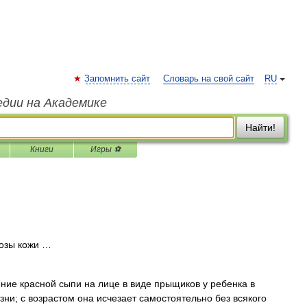
Запомнить сайт
Словарь на свой сайт
RU
едии на Академике
Найти!
Книги
Игры ⚽
озы кожи …
ие красной сыпи на лице в виде прыщиков у ребенка в
ни; с возрастом она исчезает самостоятельно без всякого