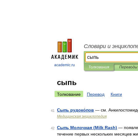
Словари и энциклоп
academic.ru
Толкования
Переводы
сыпь
Толкование
Перевод
Книги
Сыпь рудоко́пов
— см. Анкилостомид
41
Медицинская энциклопедия
Сыпь Молочная (Milk Rash)
— появлен
42
течение первых нескольких месяцев жиз